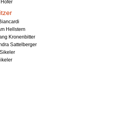
 Hofer
itzer
Biancardi
am Hellstern
ang Kronenbitter
ndra Sattelberger
Sikeler
ikeler