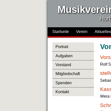
Musikverein
Horb
Startseite
Verein
Aktuelles
Vo
Portrait
Aufgaben
Vors
Rolf S
Vorstand
stel
Mitgliedschaft
Sebas
Spenden
Kass
Kontakt
Wera 
Schr