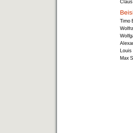
Claus
Beis
Timo 
Wolfr
Wolfg
Alexa
Louis 
Max S