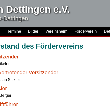
 Dettingen e.V.
-Dettingen
Termine
Bilder
Vereinsheim
Förderverein
Det
rstand des Fördervereins
itzender
ikeler
lvertretender Vorsitzender
tian Sickler
ier
Berger
iftführer